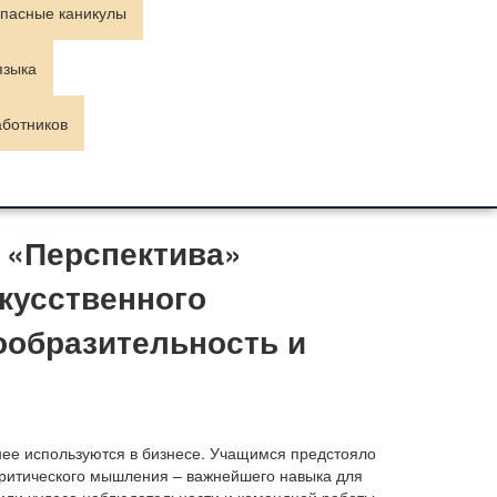
пасные каникулы
языка
аботников
 «Перспектива»
кусственного
ообразительность и
нее используются в бизнесе. Учащимся предстояло
 критического мышления – важнейшего навыка для