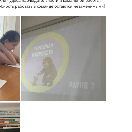
или чудеса наблюдательности и командной работы.
собность работать в команде остаются незаменимыми!