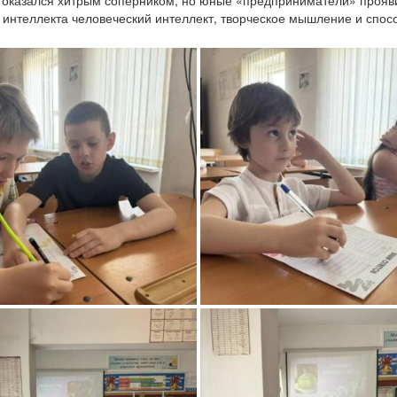
 оказался хитрым соперником, но юные «предприниматели» прояв
го интеллекта человеческий интеллект, творческое мышление и спо