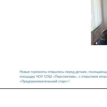
Новые горизонты открылись перед детьми, посещаю
Навигация
площадку ЧОУ СОШ «Перспектива», с открытием второ
«Предпринимательский старт»!
по
записям