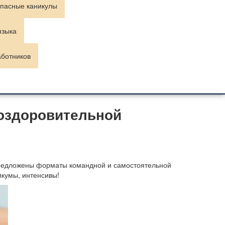
пасные каникулы
языка
аботников
 оздоровительной
редложены форматы командной и самостоятельной
икумы, интенсивы!