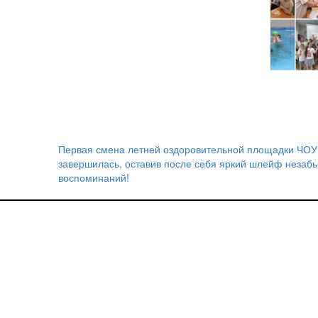
Первая смена летней оздоровительной площадки ЧО
Навигация
завершилась, оставив после себя яркий шлейф незаб
воспоминаний!
по
записям