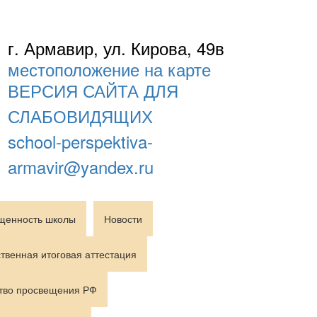
г. Армавир, ул. Кирова, 49в
местоположение на карте
ВЕРСИЯ САЙТА ДЛЯ
СЛАБОВИДЯЩИХ
school-perspektiva-
armavir@yandex.ru
щенность школы
Новости
твенная итоговая аттестация
тво просвещения РФ