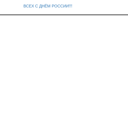
ВСЕХ С ДНЁМ РОССИИ!!!
Навигация
по
записям