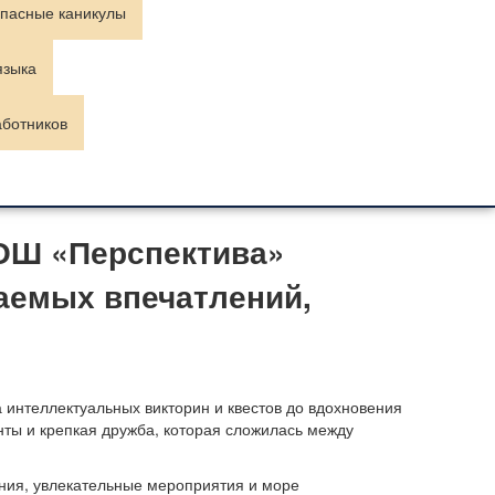
пасные каникулы
языка
аботников
ОШ «Перспектива»
аемых впечатлений,
 интеллектуальных викторин и квестов до вдохновения
нты и крепкая дружба, которая сложилась между
ния, увлекательные мероприятия и море