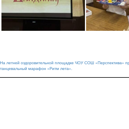
На летней оздоровительной площадке ЧОУ СОШ «Перспектива» п
Навигация
танцевальный марафон «Ритм лета».
по
записям