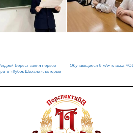
ндрей Берест занял первое
Обучающиеся 8 «А» класса ЧО
арате «Кубок Шихана», которые