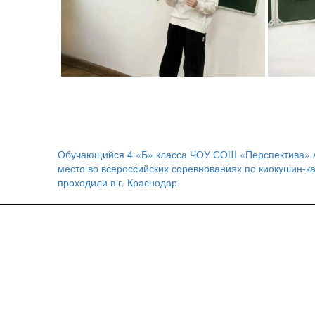
Обучающийся 4 «Б» класса ЧОУ СОШ «Перспектива» А
Навигация
место во всероссийских соревнованиях по киокушин-к
проходили в г. Краснодар.
по
записям