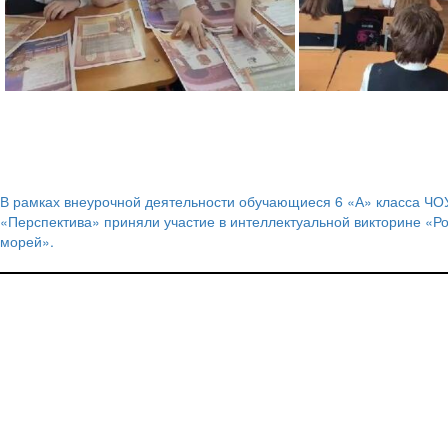
В рамках внеурочной деятельности обучающиеся 6 «А» класса Ч
Навигация
«Перспектива» приняли участие в интеллектуальной викторине «Р
морей».
по
записям