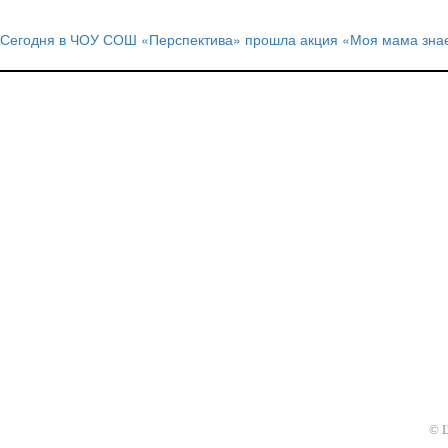
Сегодня в ЧОУ СОШ «Перспектива» прошла акция «Моя мама знает
Навигация
по
записям
© 