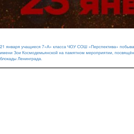
21 января учащиеся 7«А» класса ЧОУ СОШ «Перспектива» побыва
Навигация
имени Зои Космодемьянской на памятном мероприятии, посвящённ
блокады Ленинграда.
по
записям