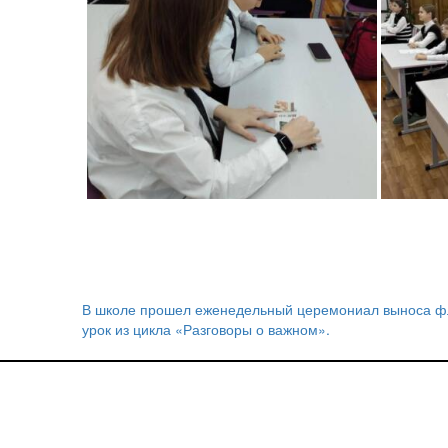
В школе прошел еженедельный церемониал выноса фл
Навигация
урок из цикла «Разговоры о важном».
по
записям