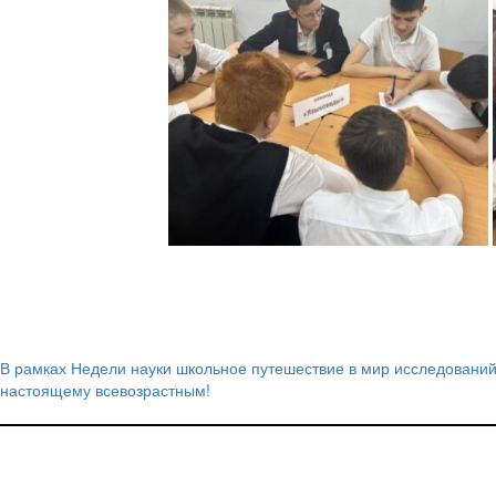
В рамках Недели науки школьное путешествие в мир исследований
Навигация
настоящему всевозрастным!
по
записям