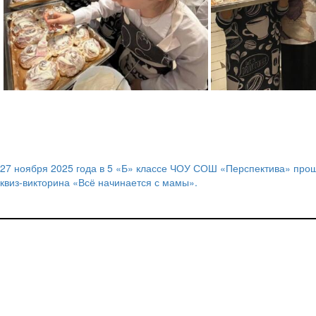
27 ноября 2025 года в 5 «Б» классе ЧОУ СОШ «Перспектива» про
Навигация
квиз-викторина «Всё начинается с мамы».
по
записям