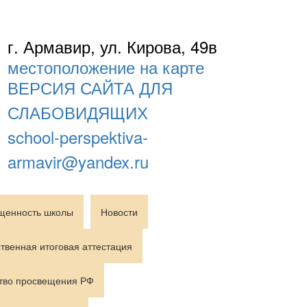
г. Армавир, ул. Кирова, 49в
местоположение на карте
ВЕРСИЯ САЙТА ДЛЯ
СЛАБОВИДЯЩИХ
school-perspektiva-
armavir@yandex.ru
щенность школы
Новости
твенная итоговая аттестация
тво просвещения РФ