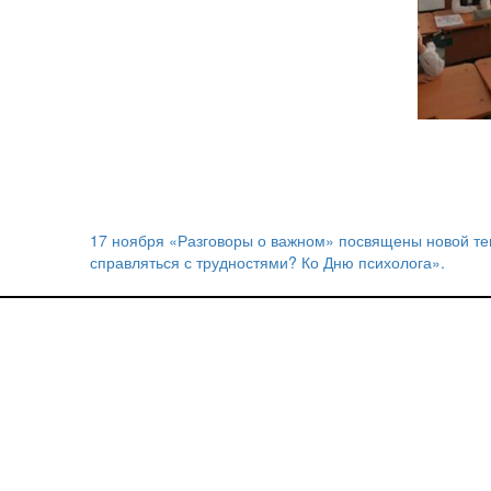
17 ноября «Разговоры о важном» посвящены новой те
Навигация
справляться с трудностями? Ко Дню психолога».
по
записям