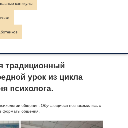
пасные каникулы
языка
аботников
ся традиционный
едной урок из цикла
я психолога.
 психологии общения.
Обучающиеся познакомились с
ые форматы общения.