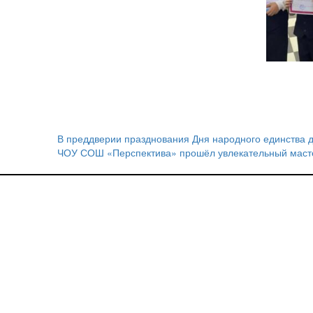
В преддверии празднования Дня народного единства 
Навигация
ЧОУ СОШ «Перспектива» прошёл увлекательный масте
по
записям