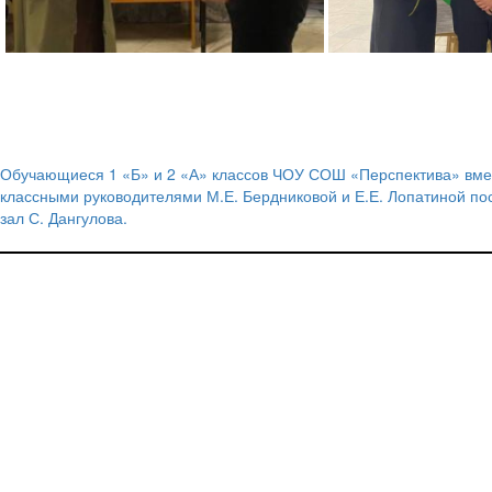
Обучающиеся 1 «Б» и 2 «А» классов ЧОУ СОШ «Перспектива» вме
Навигация
классными руководителями М.Е. Бердниковой и Е.Е. Лопатиной по
зал С. Дангулова.
по
записям