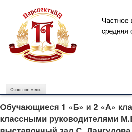
Перейти
к
содержимому
Частное 
средняя 
Основное меню
Обучающиеся 1 «Б» и 2 «А» кл
классными руководителями М.Е
выставочный зал С. Дангулова