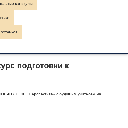
пасные каникулы
языка
аботников
курс подготовки к
ии в ЧОУ СОШ «Перспектива» с будущим учителем на