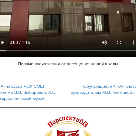
Первые впечатления от посещения нашей школы
 «А» классов ЧОУ СОШ
Обучающиеся 4 «А» клас
елями В.В. Выборовой, А.С.
руководителем М.В. Климовой 
 краеведческий музей.