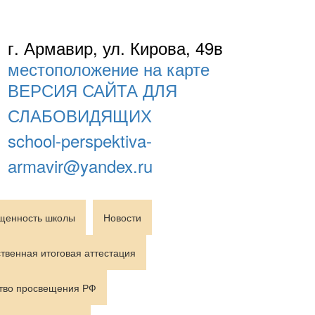
г. Армавир, ул. Кирова, 49в
местоположение на карте
ВЕРСИЯ САЙТА ДЛЯ
СЛАБОВИДЯЩИХ
school-perspektiva-
armavir@yandex.ru
щенность школы
Новости
твенная итоговая аттестация
тво просвещения РФ