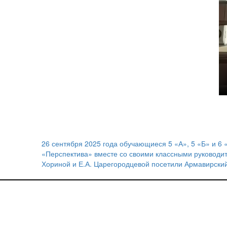
26 сентября 2025 года обучающиеся 5 «А», 5 «Б» и 6
Навигация
«Перспектива» вместе со своими классными руководит
Хориной и Е.А. Царегородцевой посетили Армавирский
по
записям