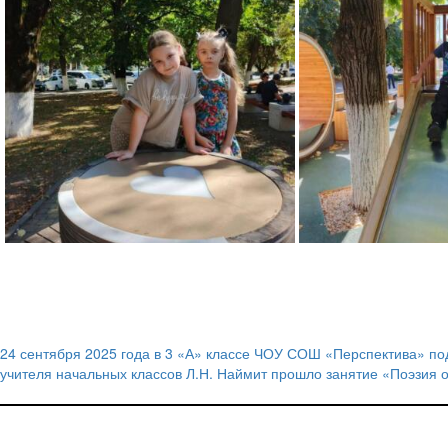
24 сентября 2025 года в 3 «А» классе ЧОУ СОШ «Перспектива» по
Навигация
учителя начальных классов Л.Н. Наймит прошло занятие «Поэзия 
по
записям