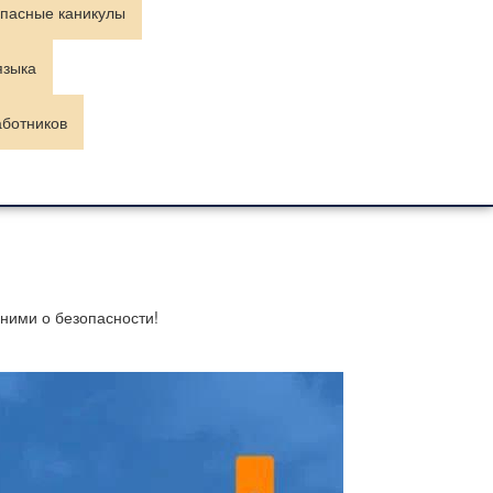
пасные каникулы
языка
аботников
 ними о безопасности!