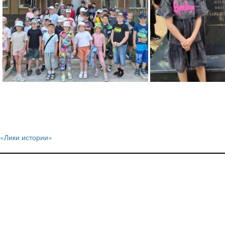
«Лики истории»
Навигация
по
записям