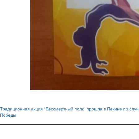
Традиционная акция “Бессмертный полк” прошла в Пекине по слу
Навигация
Победы
по
записям