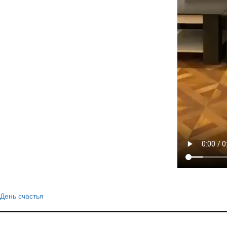
День счастья
Навигация
по