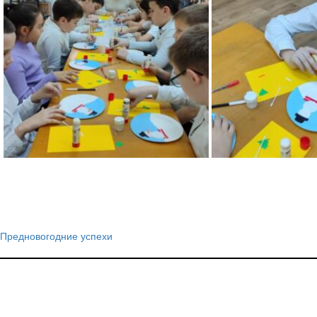
Предновогодние успехи
Навигация
по
записям