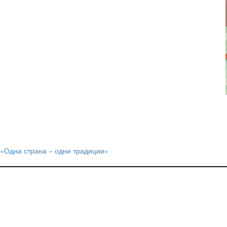
«Одна страна – одни традиции»
Навигация
по
записям