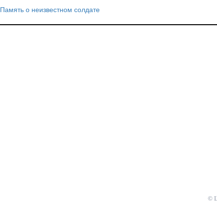
Память о неизвестном солдате
Навигация
по
записям
© 