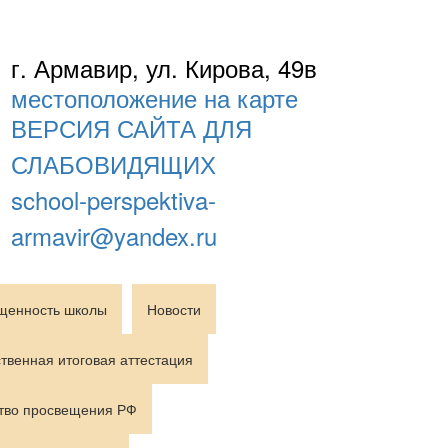
г. Армавир, ул. Кирова, 49в
местоположение на карте
ВЕРСИЯ САЙТА ДЛЯ
СЛАБОВИДЯЩИХ
school-perspektiva-
armavir@yandex.ru
щенность школы
Новости
твенная итоговая аттестация
тво просвещения РФ