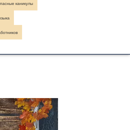
пасные каникулы
языка
аботников