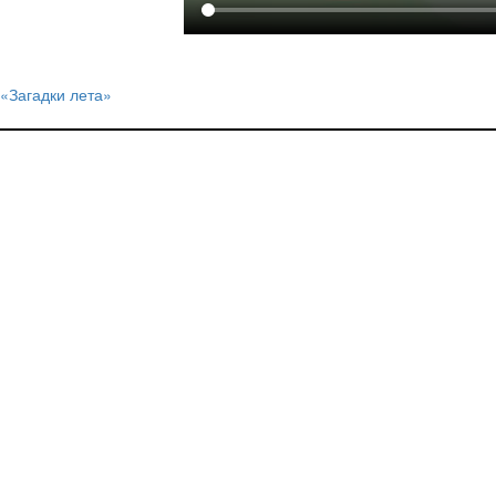
«Загадки лета»
Навигация
по
записям