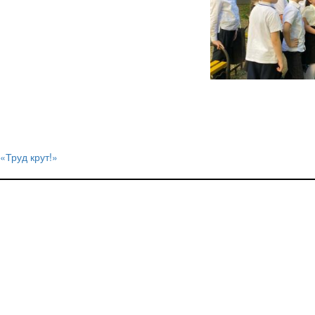
«Труд крут!»
Навигация
по
записям