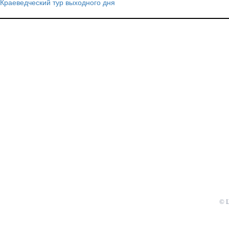
Краеведческий тур выходного дня
Навигация
по
записям
© 