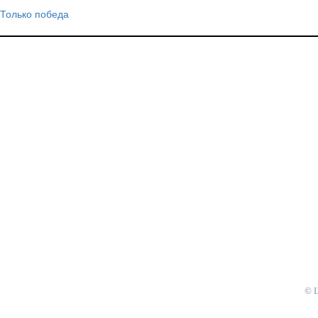
Только победа
Навигация
по
записям
© 