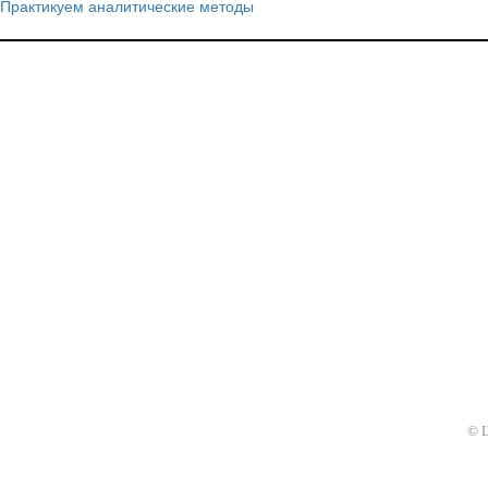
Практикуем аналитические методы
Навигация
по
записям
© 