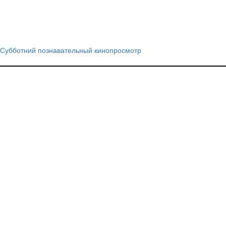
Субботний познавательный кинопросмотр
Навигация
по
записям