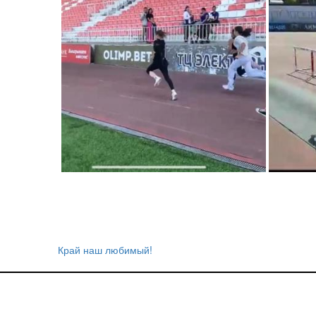
Край наш любимый!
Навигация
по
записям