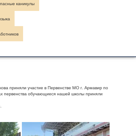
пасные каникулы
языка
аботников
ова приняли участие в Первенстве МО г. Армавир по
мках первенства обучающиеся нашей школы приняли
.