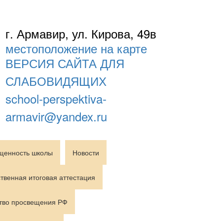
г. Армавир, ул. Кирова, 49в
местоположение на карте
ВЕРСИЯ САЙТА ДЛЯ
СЛАБОВИДЯЩИХ
school-perspektiva-
armavir@yandex.ru
щенность школы
Новости
твенная итоговая аттестация
тво просвещения РФ