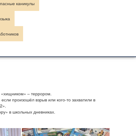
пасные каникулы
языка
аботников
 «хищником» – террором.
 если произошёл взрыв или кого-то захватили в
2».
ору» в школьных дневниках.