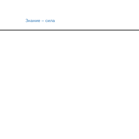
Знание – сила
Навигация
по
записям