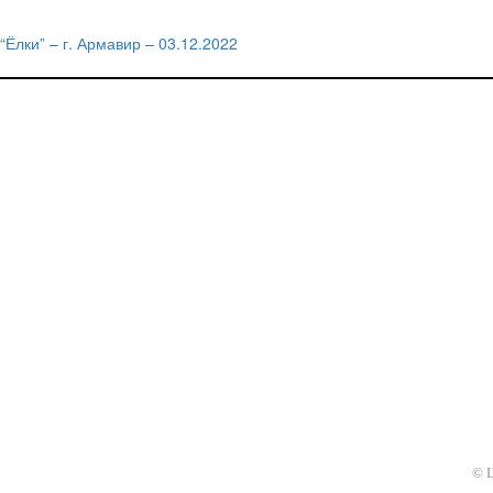
“Ёлки” – г. Армавир – 03.12.2022
Навигация
по
записям
© 