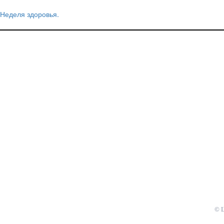
Неделя здоровья.
Навигация
по
записям
© 