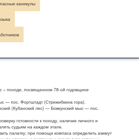
пасные каникулы
языка
аботников
сс – походе, посвященном 78-ой годовщине
ыс — пос. Фортштадт (Стрижибкина гора).
нский (Кубанский лес) — Бовкунский мыс — пос.
роверку готовности к походу, наличие личного и
влять судьям на каждом этапе.
авить палатку; при помощи компаса определить азимут