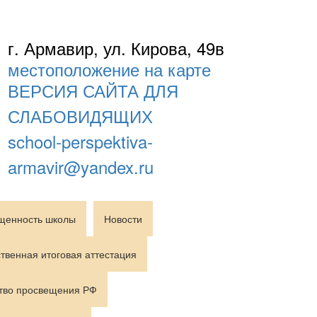
г. Армавир, ул. Кирова, 49в
местоположение на карте
ВЕРСИЯ САЙТА ДЛЯ
СЛАБОВИДЯЩИХ
school-perspektiva-
armavir@yandex.ru
щенность школы
Новости
твенная итоговая аттестация
тво просвещения РФ