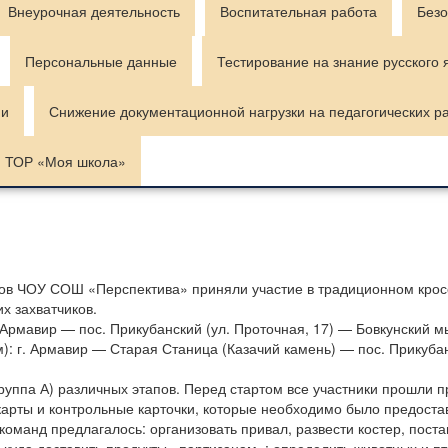
Внеурочная деятельность
Воспитательная работа
Безо
Персональные данные
Тестирование на знание русского 
ии
Снижение документационной нагрузки на педагогических р
ТОР «Моя школа»
ассов ЧОУ СОШ «Перспектива» приняли участие в традиционном кро
х захватчиков.
 Армавир — пос. Прикубанский (
ул. Проточная,
17
) — Бовкунский м
м): г. Армавир — Старая Станица (Казачий камень) — пос. Прикуба
группа А) различных этапов. Перед стартом все участники прошли п
карты и контрольные карточки, которые необходимо было предоста
оманд предлагалось: организовать привал, развести костер, пост