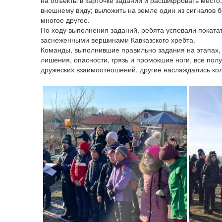
на объекты в карточке заданий и расшифровать место,
внешнему виду; выложить на земле один из сигналов б
многое другое.
По ходу выполнения заданий, ребята успевали покатат
заснеженными вершинами Кавказского хребта.
Команды, выполнившие правильно задания на этапах, 
лишения, опасности, грязь и промокшие ноги, все по
дружеских взаимоотношений, другие наслаждались кол