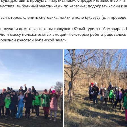
 куда доставить продукты «партизанам»; определить животных и пт
едствия, выбранный участниками по карточке; подобрать ключи к ш
ься с горок, слепить снеговика, найти в поле кукурузу (для прове
получали памятные жетоны конкурса «Юный турист г. Армавира». Н
лучили массу положительных эмоций. Некоторые ребята радовались 
оритной красотой Кубанской земли.