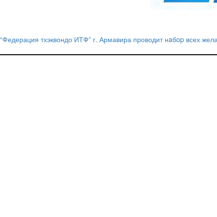
“Федерация тхэквондо ИТФ” г. Армавира проводит нaбop всех жел
Навигация
по
записям