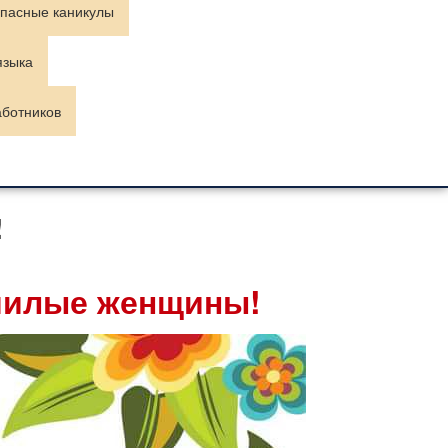
пасные каникулы
языка
аботников
!
 милые женщины!