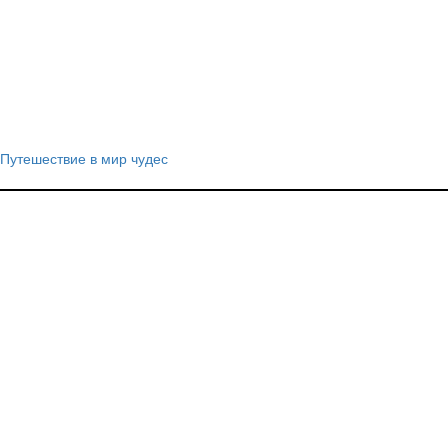
Путешествие в мир чудес
Навигация
по
записям