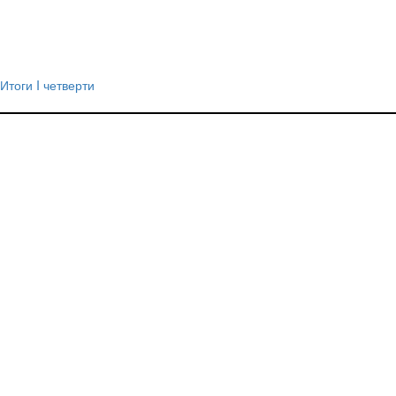
Итоги I четверти
Навигация
по
записям