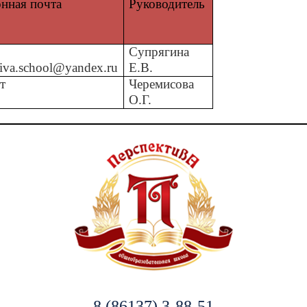
нная почта
Руководитель
Супрягина
tiva.school@yandex.ru
Е.В.
т
Черемисова
О.Г.
8 (86137) 3-88-51