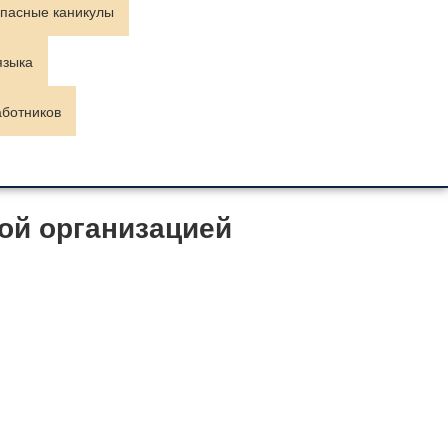
пасные каникулы
языка
аботников
ой организацией