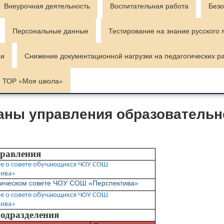
Внеурочная деятельность
Воспитательная работа
Безо
Персональные данные
Тестирование на знание русского 
ии
Снижение документационной нагрузки на педагогических р
ТОР «Моя школа»
ганы управления образовательн
равления
е о совете обучающихся ЧОУ СОШ
тива»
гическом совете ЧОУ СОШ «Перспектива»
е о совете обучающихся ЧОУ СОШ
тива»
одразделения