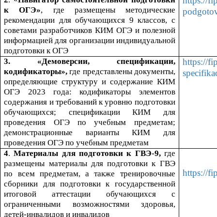
https://fi
к ОГЭ»
, где размещены методические
podgotov
рекомендации для обучающихся 9 классов, с
советами разработчиков КИМ
ОГЭ
и полезной
информацией для организации индивидуальной
подготовки к
ОГЭ
3. «Демоверсии, спецификации,
https://f
кодификаторы»,
где
представлены документы,
specifika
определяющие структуру и содержание КИМ
ОГЭ
2023 года: кодификаторы элементов
содержания и требований к уровню подготовки
обучающихся; спецификации КИМ для
проведения
ОГЭ
по учебным предметам;
демонстрационные варианты КИМ для
проведения ОГЭ по учебным предметам
4
.
Материалы для подготовки к ГВЭ-9,
где
размещены
материалы для подготовки к ГВЭ
https://f
по всем предметам, а также
тренировочные
сборники для подготовки к государственной
итоговой аттестации обучающихся с
ограниченными возможностями здоровья,
детей-инвалидов и инвалидов