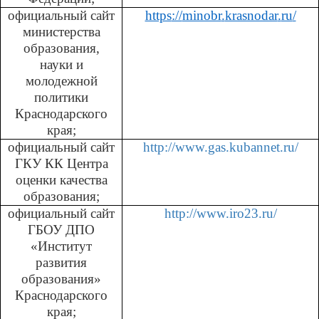
официальный сайт
https
://
minobr
.
krasnodar
.
ru
/
министерства
образования,
науки и
молодежной
политики
Краснодарского
края;
официальный сайт
http
://
www
.
gas
.
kubannet
.
ru
/
ГКУ КК Центра
оценки качества
образования;
официальный сайт
http
://
www
.
iro
23.
ru
/
ГБОУ ДПО
«Институт
развития
образования»
Краснодарского
края;