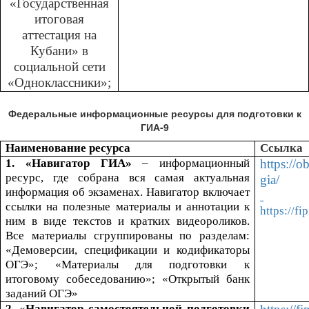
«Государственная
итоговая
аттестация на
Кубани» в
социальной сети
«Одноклассники»;
Федеральные информационные ресурсы для подготовки к
ГИА-9
Наименование ресурса
Ссылка
1. «Навигатор ГИА»
– информационный
https://o
ресурс, где собрана вся самая актуальная
gia/
информация об экзаменах. Навигатор включает
ссылки на полезные материалы и аннотации к
https://fi
ним в виде текстов и кратких видеороликов.
Все материалы сгруппированы по разделам:
«
Демоверсии, спецификации и кодификаторы
ОГЭ»;
«
Материалы для подготовки к
итоговому собеседованию»;
«
Открытый банк
заданий ОГЭ»
2
. «
Навигатор самостоятельной подготовки