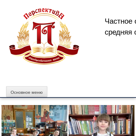
Перейти
к
содержимому
Частное 
средняя 
Основное меню