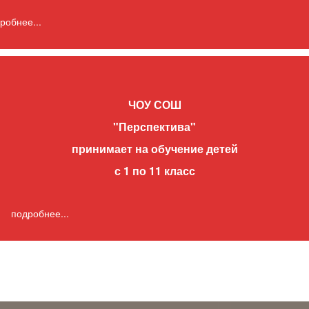
робнее...
ЧОУ СОШ
"Перспектива"
принимает на обучение детей
с 1 по 11 класс
подробнее...