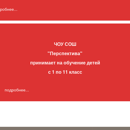
робнее...
ЧОУ СОШ
"Перспектива"
принимает на обучение детей
с 1 по 11 класс
подробнее...