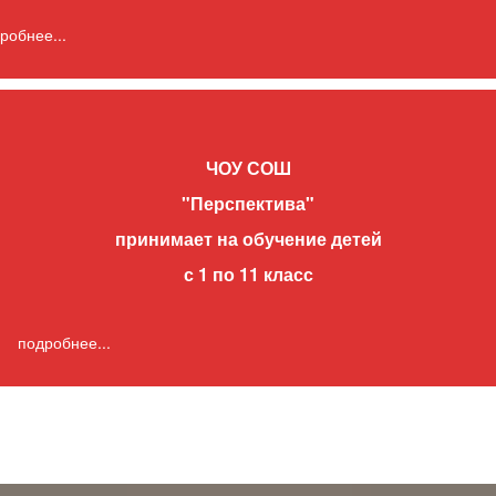
робнее...
ЧОУ СОШ
"Перспектива"
принимает на обучение детей
с 1 по 11 класс
подробнее...