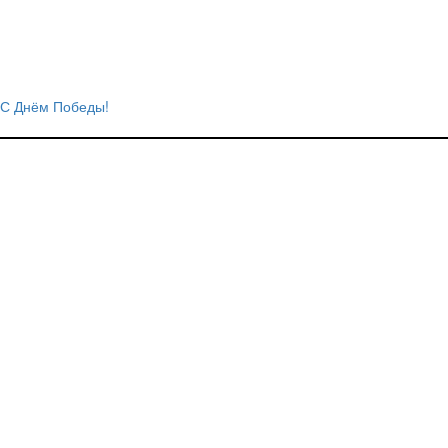
С Днём Победы!
Навигация
по
записям