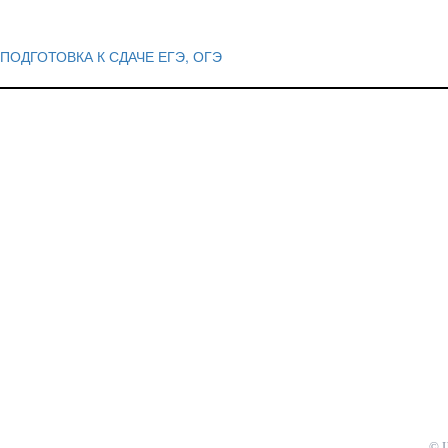
ПОДГОТОВКА К СДАЧЕ ЕГЭ, ОГЭ
Навигация
по
записям
© 